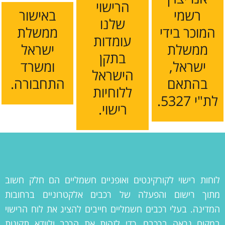
הרישוי
רשמי
באישור
שלנו
המוכר בידי
ממשלת
עומדות
ממשלת
ישראל
בתקן
ישראל,
ומשרד
הישראל
בהתאם
התחבורה.
ללוחיות
לת"י 5327.
רישוי.
לוחות רישוי לקורקינטים ואופניים חשמליים הם חלק חשוב
מתוך רישום והפעלה של רכבים אלקטרוניים ברחובות
המדינה. בעלי רכבים חשמליים חייבים להציג את לוח הרישוי
במקום נראה ברכבם, כדי לזהות את הרכב ולוודא תקינות